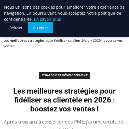
Blogue Sc
Nous utilisons des cookies pour améliorer votre expérience de
navigation. En poursuivant, vous acceptez notre politique de
confidentialité.
En savoir plus
Refuser
Accepter
Accueil
Stratégie et développement
Les meilleures stratégies pour fidéliser sa clientèle en 2026 : boostez vos
ventes !
STRATÉGIE ET DÉVELOPPEMENT
Les meilleures stratégies pour
fidéliser sa clientèle en 2026 :
boostez vos ventes !
Après trois ans à conseiller des PME, j’ai une certitude :