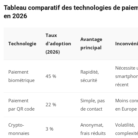
Tableau comparatif des technologies de paie
en 2026
Taux
Avantage
Technologie
d'adoption
Inconvén
principal
(2026)
Nécessite 
Paiement
Rapidité,
45 %
smartpho
biométrique
sécurité
récent
Paiement
Simple, pas
Moins con
22 %
par QR code
de contact
en Europe
Crypto-
Anonymat,
Volatilité,
3 %
monnaies
frais réduits
complexit