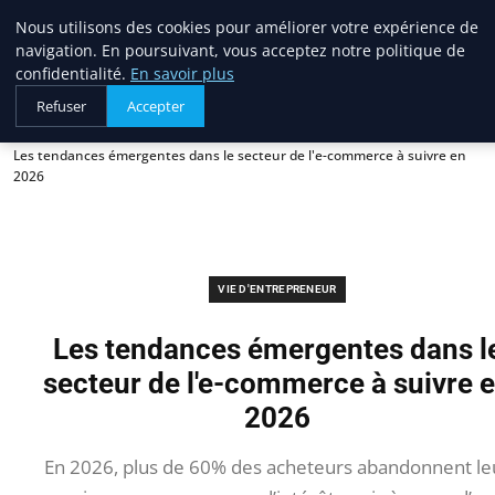
Blogue Sc
Nous utilisons des cookies pour améliorer votre expérience de
navigation. En poursuivant, vous acceptez notre politique de
confidentialité.
En savoir plus
Refuser
Accepter
Accueil
Vie d'entrepreneur
Les tendances émergentes dans le secteur de l'e-commerce à suivre en
2026
VIE D'ENTREPRENEUR
Les tendances émergentes dans l
secteur de l'e-commerce à suivre 
2026
En 2026, plus de 60% des acheteurs abandonnent le