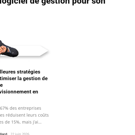
logiciel de gestion pour son
lleures stratégies
timiser la gestion de
ne
visionnement en
 67% des entreprises
ées réduisent leurs coûts
es de 15%, mais j’ai…
llard
22 juin 2026