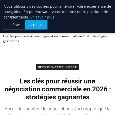
Blogue Sc
Nous utilisons des cookies pour améliorer votre expérience de
navigation. En poursuivant, vous acceptez notre politique de
confidentialité.
En savoir plus
Refuser
Accepter
Accueil
Innovation et technologie
Les clés pour réussir une négociation commerciale en 2026 : stratégies
gagnantes
INNOVATION ET TECHNOLOGIE
Les clés pour réussir une
négociation commerciale en 2026 :
stratégies gagnantes
Après des années de négociations, j'ai compris que la