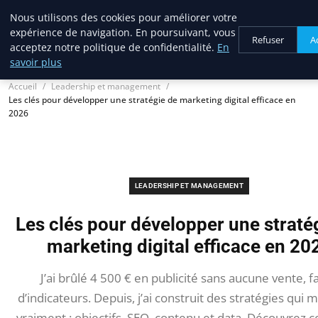
Blogue Sc
Nous utilisons des cookies pour améliorer votre
expérience de navigation. En poursuivant, vous
Refuser
A
acceptez notre politique de confidentialité.
En
savoir plus
Accueil
Leadership et management
Les clés pour développer une stratégie de marketing digital efficace en
2026
LEADERSHIP ET MANAGEMENT
Les clés pour développer une straté
marketing digital efficace en 20
J’ai brûlé 4 500 € en publicité sans aucune vente, f
d’indicateurs. Depuis, j’ai construit des stratégies qui
vraiment : objectifs, SEO, contenu et data. Découvrez